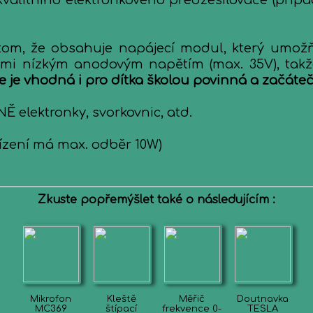
alitního elektronkového předzesilovače (přípa
tom, že obsahuje napájecí modul, který umožň
elmi nízkým anodovým napětím (max. 35V), tak
e je vhodná i pro dítka školou povinná a začáte
 elektronky, svorkovnic, atd.
řízení má max. odběr 10W)
Zkuste popřemýšlet také o následujícím :
Mikrofon
Kleště
Měřič
Doutnavka
MC369
štípací
frekvence 0-
TESLA