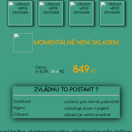
MOMENTÁLNĚ NENÍ SKLADEM
849
Cena :
Kč
(v EUR :
36.6
€)
ZVLÁDNU TO POSTAVIT ?
Složitost :
určeno pro mírně pokročilé
Pájení :
vyžaduje praxi v pájení
Oživení :
oživení je velmi snadné