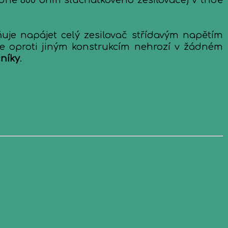
dně 600 ohm sluchátkového zesilovače) v třídě
uje napájet celý zesilovač střídavým napětím
že oproti jiným konstrukcím nehrozí v žádném
čníky
.