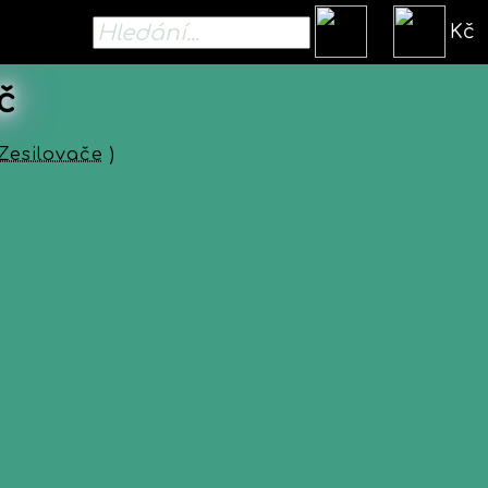
Kč
č
Zesilovače
)