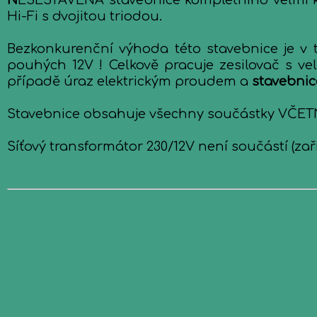
N
ESESTAVENÁ stavebnice kompletního velmi kv
Hi-Fi s dvojitou triodou.
Bezkonkurenční výhoda této stavebnice je v 
pouhých 12V ! Celkově pracuje zesilovač s v
případě úraz elektrickým proudem a
stavebnic
Stavebnice obsahuje všechny součástky VČETNĚ
Síťový transformátor 230/12V není součástí (za