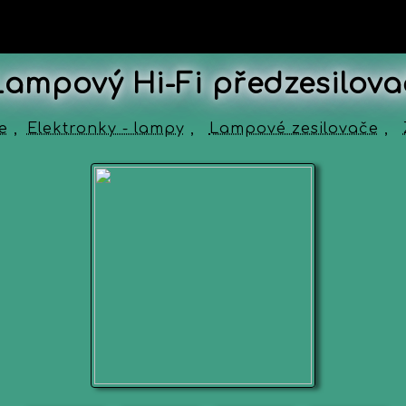
Lampový Hi-Fi předzesilova
e
,
Elektronky - lampy
,
Lampové zesilovače
,