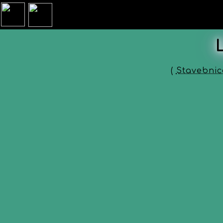
(
Stavebnic