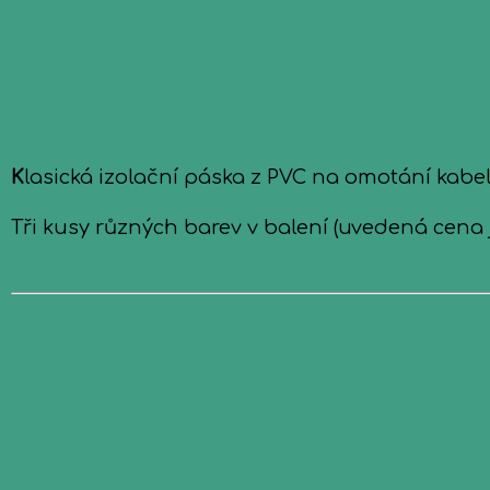
K
lasická izolační páska z PVC na omotání kabelá
Tři kusy různých barev v balení (uvedená cena j