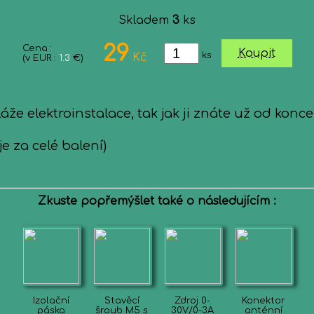
Skladem
3
ks
29
Cena :
Koupit
ks
Kč
(v EUR :
1.3
€)
že elektroinstalace, tak jak ji znáte už od konce
e za celé balení)
Zkuste popřemýšlet také o následujícím :
Izolační
Stavěcí
Zdroj 0-
Konektor
páska
šroub M5 s
30V/0-3A
anténní