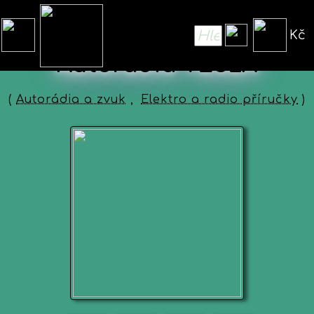
Kč
Autorádia TESLA
(
Autorádia a zvuk
,
Elektro a radio příručky
)