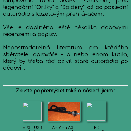
lampového rádia 503BV "Omikron", přes
legendární "Orlíky" a "Spidery", až po poslední
autorádia s kazetovým přehrávačem.
Vše je doplněno ještě několika dobovými
recenzemi a popisy.
Nepostradatelná literatura pro každého
sběratele, opraváře - a nebo jenom kutila,
který by třeba rád oživil staré autorádio po
dědovi...
Zkuste popřemýšlet také o následujícím :
MP3 - USB
Anténa A3 -
LED