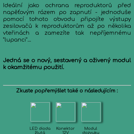
Ideální jako ochrana reproduktorů před
napěťovým rázem po zapnutí - jednoduše
pomocí tohoto obvodu připojíte výstupy
zesilovačů k reproduktorům až po několika
vteřinách a zamezíte tak nepříjemnému
"lupanci"...
Jedná se o nový, sestavený a oživený modul
k okamžitému použití.
Zkuste popřemýšlet také o následujícím :
LED dioda
Konektor
Modul
žlutá
12V
dozvuku