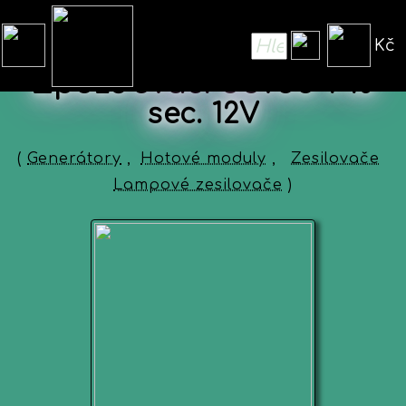
Kč
Zpožďovací obvod 1-10
sec. 12V
(
Generátory
,
Hotové moduly
,
Zesilovače
Lampové zesilovače
)