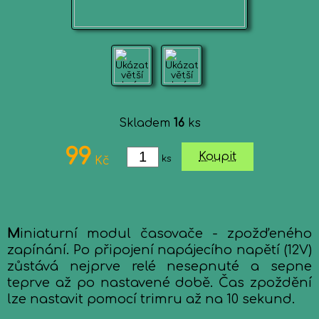
Skladem
16
ks
99
Koupit
ks
Kč
M
iniaturní modul časovače - zpožďeného
zapínání. Po připojení napájecího napětí (12V)
zůstává nejprve relé nesepnuté a sepne
teprve až po nastavené době. Čas zpoždění
lze nastavit pomocí trimru až na 10 sekund.