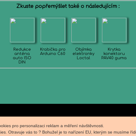
Zkuste popřemýšlet také o následujícím :
Redukce
Krabička pro
Objímka
Krytka
anténa
Arduino C60
elektronky
konektoru
auto ISO
Loctal
PAV40 guma
DIN
okies pro personalizaci reklam a měření návštěvnosti.
s. Otravuje vás to ? Bohužel je to nařízení EU, kterým se musíme řídi