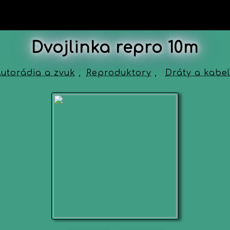
Dvojlinka repro 10m
utorádia a zvuk
,
Reproduktory
,
Dráty a kabe