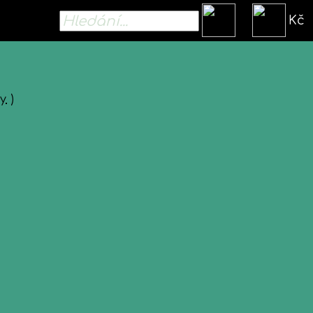
Kč
ly
)