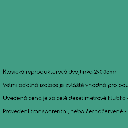
K
lasická reproduktorová dvojlinka 2x0.35mm
Velmi odolná izolace je zvláště vhodná pro po
Uvedená cena je za celé desetimetrové klubko -
Provedení transparentní, nebo černočervené -