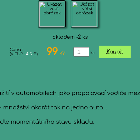
Skladem
-2
ks
99
Cena :
Koupit
ks
Kč
(v EUR :
4.3
€)
užití v automobilech jako propojovací vodiče me
 množství akorát tak na jedno auto...
 dle momentálního stavu skladu.