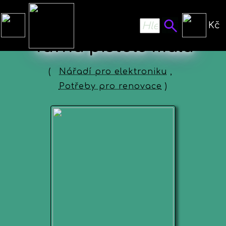
Kč
Tavná pistole malá
(
Nářadí pro elektroniku
,
Potřeby pro renovace
)