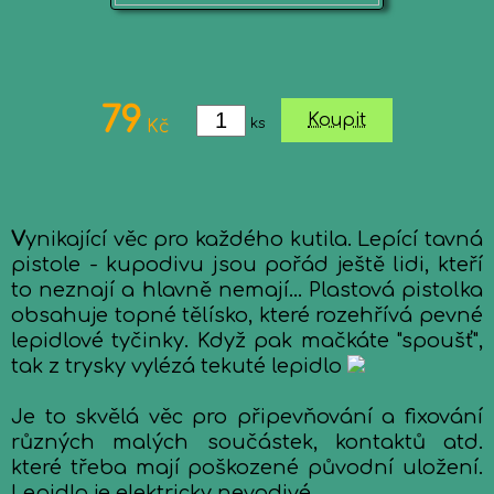
79
Koupit
ks
Kč
V
ynikající věc pro každého kutila. Lepící tavná
pistole - kupodivu jsou pořád ještě lidi, kteří
to neznají a hlavně nemají... Plastová pistolka
obsahuje topné tělísko, které rozehřívá pevné
lepidlové tyčinky. Když pak mačkáte "spoušť",
tak z trysky vylézá tekuté lepidlo
Je to skvělá věc pro připevňování a fixování
různých malých součástek, kontaktů atd.
které třeba mají poškozené původní uložení.
Lepidlo je elektricky nevodivé.