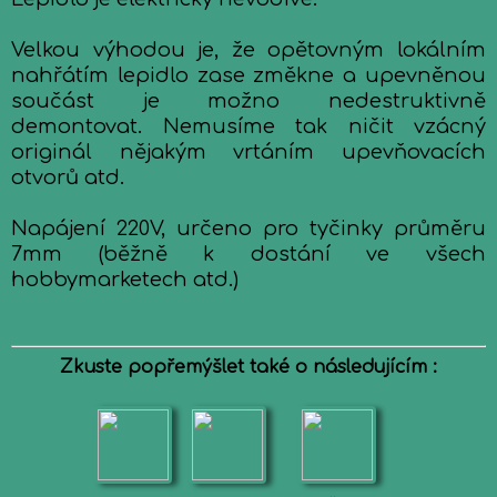
Velkou výhodou je, že opětovným lokálním
nahřátím lepidlo zase změkne a upevněnou
součást je možno nedestruktivně
demontovat. Nemusíme tak ničit vzácný
originál nějakým vrtáním upevňovacích
otvorů atd.
Napájení 220V, určeno pro tyčinky průměru
7mm (běžně k dostání ve všech
hobbymarketech atd.)
Zkuste popřemýšlet také o následujícím :