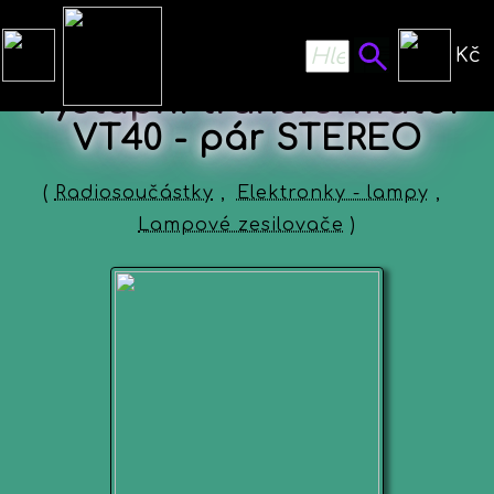
Kč
Výstupní transformátor
VT40 - pár STEREO
(
Radiosoučástky
,
Elektronky - lampy
,
Lampové zesilovače
)