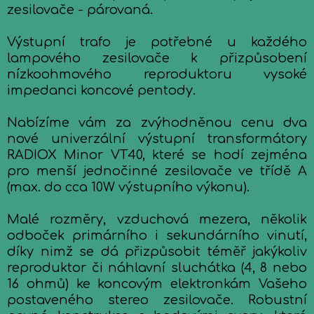
zesilovače - párovaná.
Výstupní trafo je potřebné u každého
lampového zesilovače k přizpůsobení
nízkoohmového reproduktoru vysoké
impedanci koncové pentody.
Nabízíme vám za zvýhodněnou cenu dva
nové univerzální výstupní transformátory
RADIOX Minor VT40, které se hodí zejména
pro menší jednočinné zesilovače ve třídě A
(max. do cca 10W výstupního výkonu).
Malé rozměry, vzduchová mezera, několik
odboček primárního i sekundárního vinutí,
díky nimž se dá přizpůsobit téměř jakýkoliv
reproduktor či náhlavní sluchátka (4, 8 nebo
16 ohmů) ke koncovým elektronkám Vašeho
postaveného stereo zesilovače. Robustní