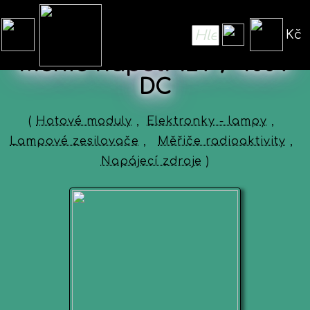
Kč
Měnič napětí 12V / 400V
DC
(
Hotové moduly
,
Elektronky - lampy
,
Lampové zesilovače
,
Měřiče radioaktivity
,
Napájecí zdroje
)