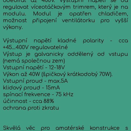
odebírat až 400V. Výstupní napětí se dá
regulovat víceotáčkovým trimrem, který je na
modulu. Modul je opatřen chladičem,
možnost připojení ventilátorku pro vyšší
výkony.
Výstupní napětí kladné polarity - cca
+45...400V regulovatelné
Výstup je galvanicky oddělený od vstupu
(nemá společnou zem)
Vstupní napětí - 12-18V
Výkon až 40W (špičkový krátkodobý 70W).
Vstupní proud - max.5A
klidový proud - 15mA
spínací frekvence - 75 kHz
účinnost - cca 88%
ochrana proti zkratu
Skvělá věc pro amatérské konstrukce s