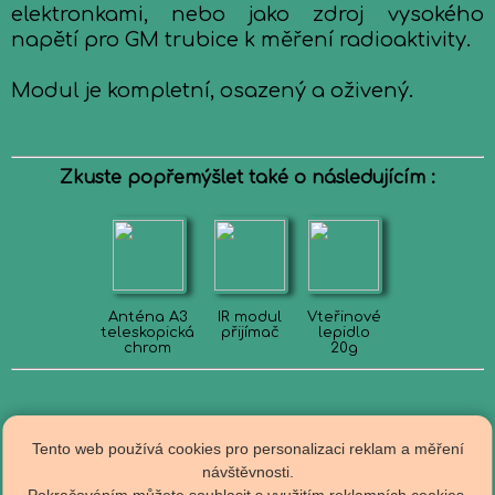
elektronkami, nebo jako zdroj vysokého
napětí pro GM trubice k měření radioaktivity.
Modul je kompletní, osazený a oživený.
Zkuste popřemýšlet také o následujícím :
Anténa A3
IR modul
Vteřinové
teleskopická
přijímač
lepidlo
chrom
20g
Tento web používá cookies pro personalizaci reklam a měření
návštěvnosti.