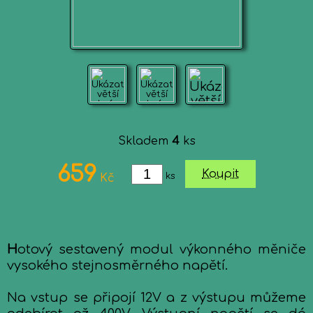
Skladem
4
ks
659
Koupit
ks
Kč
H
otový sestavený modul výkonného měniče
vysokého stejnosměrného napětí.
Na vstup se připojí 12V a z výstupu můžeme