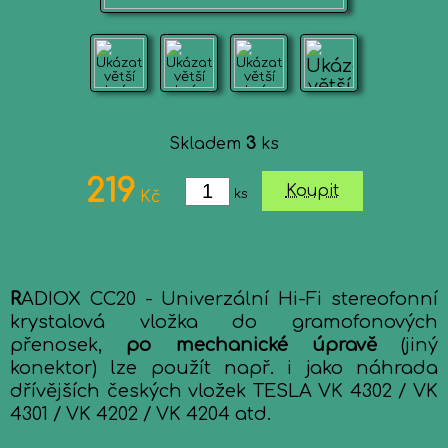
Skladem
3
ks
219
Koupit
ks
Kč
R
ADIOX CC20 - Univerzální Hi-Fi stereofonní
krystalová vložka do gramofonových
přenosek,
po mechanické úpravě
(jiný
konektor) lze použít např. i jako náhrada
dřívějších českých vložek TESLA VK 4302 / VK
4301 / VK 4202 / VK 4204 atd.