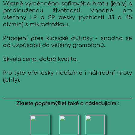
Včetně výměnného safírového hrotu (jehly) s
prodlouženou životností. Vhodné pro
všechny LP a SP desky (rychlosti 33 a 45
ot/min) s mikrodrážkou.
Připojení přes klasické dutinky - snadno se
dá uzpůsobit do většiny gramofonů.
Skvělá cena, dobrá kvalita.
Pro tyto přenosky nabízíme i náhradní hroty
(jehly).
Zkuste popřemýšlet také o následujícím :