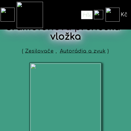
Kč
Gramofonová přenoska -
vložka
(
Zesilovače
,
Autorádia a zvuk
)