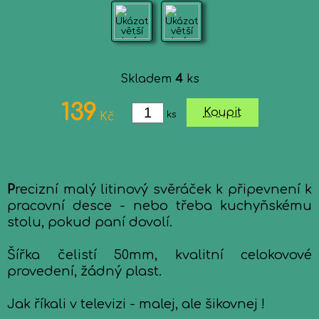
Skladem
4
ks
139
Koupit
ks
Kč
P
recizní malý litinový svěráček k připevnení k
pracovní desce - nebo třeba kuchyňskému
stolu, pokud paní dovolí.
Šířka čelistí 50mm, kvalitní celokovové
provedení, žádný plast.
Jak říkali v televizi - malej, ale šikovnej !