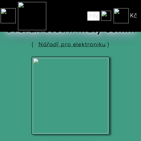
Kč
Svěrák stolní malý 50mm
(
Nářadí pro elektroniku
)