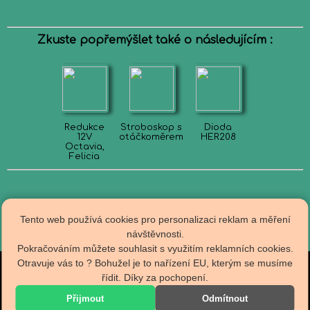
Zkuste popřemýšlet také o následujícím :
Redukce
Stroboskop s
Dioda
12V
otáčkoměrem
HER208
Octavia,
Felicia
Tento web používá cookies pro personalizaci reklam a měření
návštěvnosti.
Pokračováním můžete souhlasit s využitím reklamních cookies.
Otravuje vás to ? Bohužel je to nařízení EU, kterým se musíme
Obch.podmínky
řídit. Díky za pochopení.
R A D I O T E C H N A
Doprava
Kontakty
specializovaný E-Shop
Přijmout
Odmítnout
Zpracování os.údajů