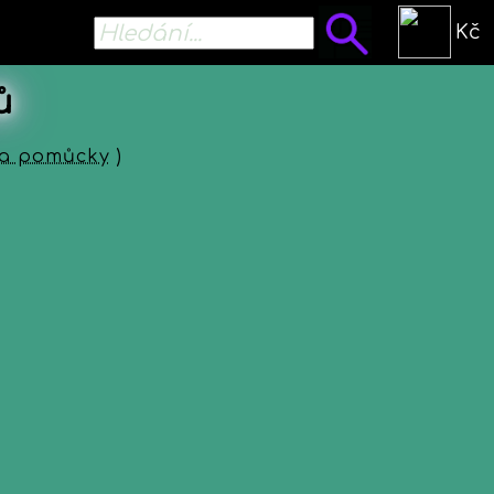
Kč
ů
e a pomůcky
)