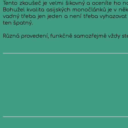
Tento zkoušeč je velmi šikovný a oceníte ho n
Bohužel kvalita asijských monočlánků je v ně
vadný třeba jen jeden a není třeba vyhazovat os
ten špatný.
Různá provedení, funkčně samozřejmě vždy st