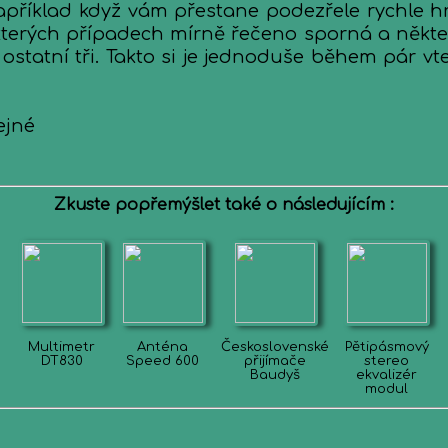
apříklad když vám přestane podezřele rychle hr
kterých případech mírně řečeno sporná a některé
tatní tři. Takto si je jednoduše během pár vteři
ejné
Zkuste popřemýšlet také o následujícím :
Multimetr
Anténa
Československé
Pětipásmový
DT830
Speed 600
přijímače
stereo
Baudyš
ekvalizér
modul