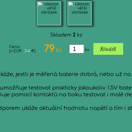
Skladem
2
ks
79
Cena :
Koupit
ks
Kč
(v EUR :
3.4
€)
káže, jestli je měřená baterie dobrá, nebo už na
ožňuje testovat prakticky jakoukoliv 1.5V bater
je pomocí kontaktů na boku testovat i malé deví
dporem ukáže aktuální hodnotu napětí a tím i st