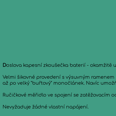
D
oslova kapesní zkoušečka baterií - okamžitě u
Velmi šikovné provedení s výsuvným ramenem um
až po velký "buřtový" monočlánek. Navíc umožňu
Ručičkové měřidlo ve spojení se zatěžovacím o
Nevyžaduje žádné vlastní napájení.