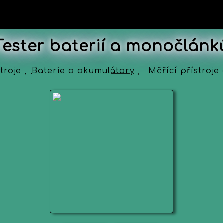
Tester baterií a monočlánk
troje
,
Baterie a akumulátory
,
Měřící přístroj