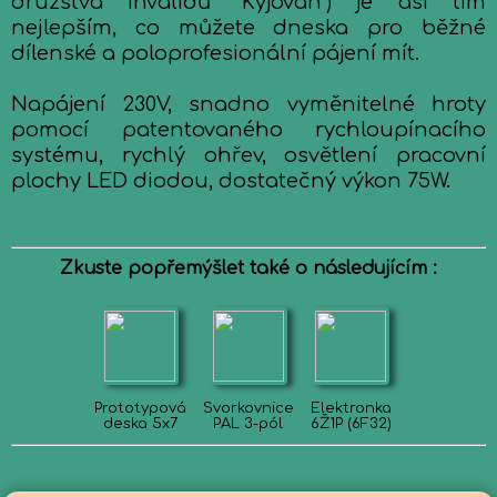
družstva invalidů "Kyjovan") je asi tím
nejlepším, co můžete dneska pro běžné
dílenské a poloprofesionální pájení mít.
Napájení 230V, snadno vyměnitelné hroty
pomocí patentovaného rychloupínacího
systému, rychlý ohřev, osvětlení pracovní
plochy LED diodou, dostatečný výkon 75W.
Zkuste popřemýšlet také o následujícím :
Prototypová
Svorkovnice
Elektronka
deska 5x7
PAL 3-pól
6Ž1P (6F32)