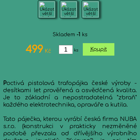
Skladem
-1
ks
499
Koupit
ks
Kč
P
octivá pistolová trafopájka české výroby -
desítkami let prověřená a osvědčená kvalita.
Je to základní a nepostradatelná "zbraň"
každého elektrotechnika, opraváře a kutila.
Tato páječka, kterou vyrábí česká firma NUBA
s.r.o. (konstrukci v prakticky nezměněné
podobě převzala od dřívějšího výrobního