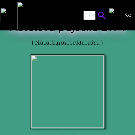
Kč
Pistolová páječka ETP4
(
Nářadí pro elektroniku
)