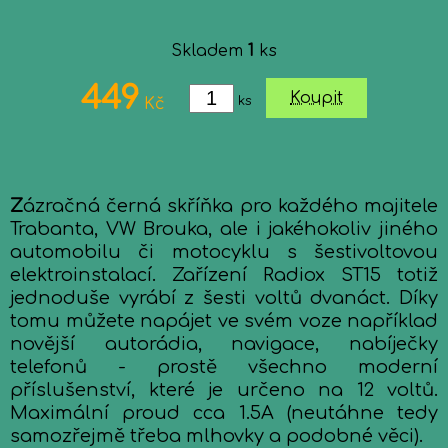
Skladem
1
ks
449
Koupit
ks
Kč
Z
ázračná černá skříňka pro každého majitele
Trabanta, VW Brouka, ale i jakéhokoliv jiného
automobilu či motocyklu s šestivoltovou
elektroinstalací. Zařízení Radiox ST15 totiž
jednoduše vyrábí z šesti voltů dvanáct. Díky
tomu můžete napájet ve svém voze například
novější autorádia, navigace, nabíječky
telefonů - prostě všechno moderní
příslušenství, které je určeno na 12 voltů.
Maximální proud cca 1.5A (neutáhne tedy
samozřejmě třeba mlhovky a podobné věci).