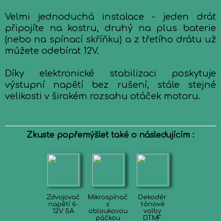
Velmi jednoduchá instalace - jeden drát
připojíte na kostru, druhý na plus baterie
(nebo na spínací skříňku) a z třetího drátu už
můžete odebírat 12V.
Díky elektronické stabilizaci poskytuje
výstupní napětí bez rušení, stále stejné
velikosti v širokém rozsahu otáček motoru.
Zkuste popřemýšlet také o následujícím :
Zdvojovač
Mikrospínač
Dekodér
napětí 6-
s
tónové
12V 5A
obloukovou
volby
páčkou
DTMF