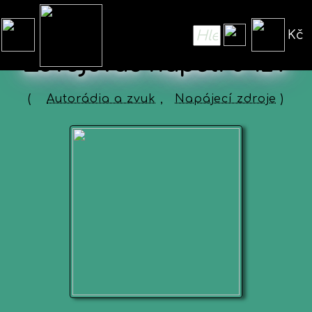
Kč
Zdvojovač napětí 6-12V
(
Autorádia a zvuk
,
Napájecí zdroje
)