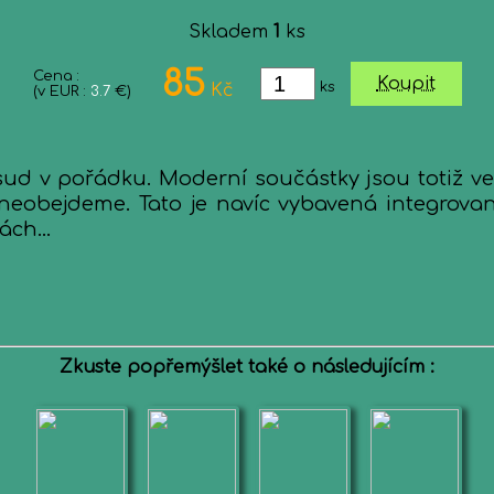
Skladem
1
ks
85
Cena :
Koupit
ks
Kč
(v EUR :
3.7
€)
osud v pořádku. Moderní součástky jsou totiž 
neobejdeme. Tato je navíc vybavená integrovaný
ch...
Zkuste popřemýšlet také o následujícím :