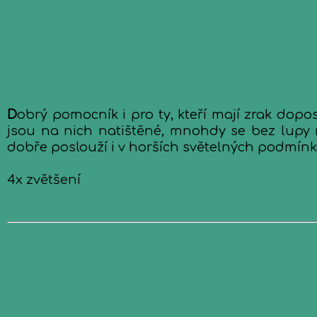
D
obrý pomocník i pro ty, kteří mají zrak dop
jsou na nich natištěné, mnohdy se bez lupy 
dobře poslouží i v horších světelných podmínká
4x zvětšení