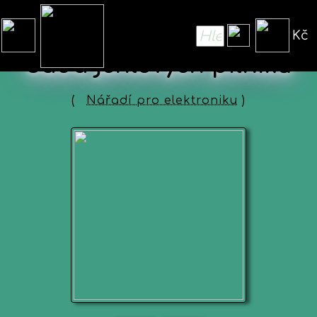
Kč
Sada jehlových pilníků
(
Nářadí pro elektroniku
)