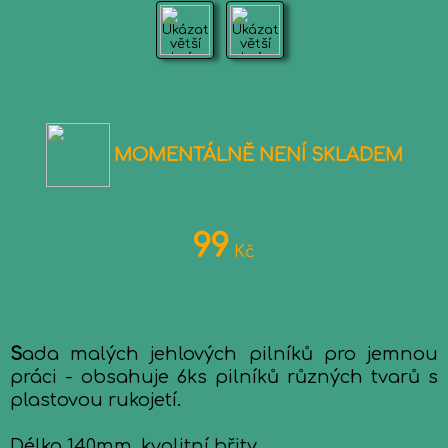
MOMENTÁLNĚ NENÍ SKLADEM
99
Kč
S
ada malých jehlových pilníků pro jemnou
práci - obsahuje 6ks pilníků různých tvarů s
plastovou rukojetí.
Délka 140mm, kvalitní břity