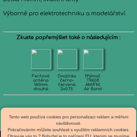
Výborné pro elektrotechniku a modelářství.
Zkuste popřemýšlet také o následujícím :
Feritová
Dvojlinka
Přijímač
anténa
černo-
TR608
140mm
červená
AM/FM,
dlouhá
2x0.75
Air Band
Tento web používá cookies pro personalizaci reklam a měření
návštěvnosti.
Pokračováním můžete souhlasit s využitím reklamních cookies.
Otravuje vás to ? Bohužel je to nařízení EU, kterým se musíme