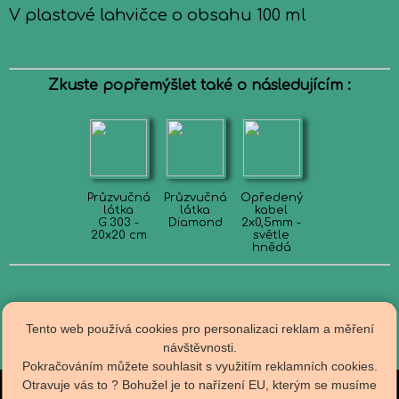
V plastové lahvičce o obsahu 100 ml
Zkuste popřemýšlet také o následujícím :
Průzvučná
Průzvučná
Opředený
látka
látka
kabel
G.303 -
Diamond
2x0,5mm -
20x20 cm
světle
hnědá
Tento web používá cookies pro personalizaci reklam a měření
návštěvnosti.
Pokračováním můžete souhlasit s využitím reklamních cookies.
Otravuje vás to ? Bohužel je to nařízení EU, kterým se musíme
Obch.podmínky