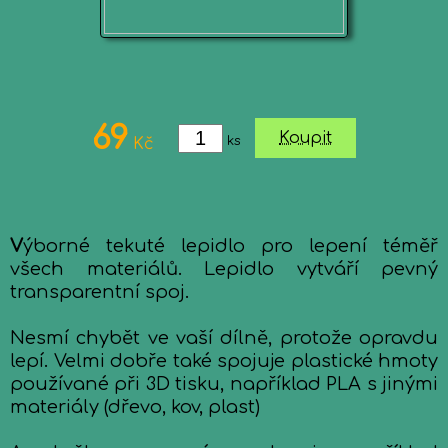
69
Koupit
ks
Kč
V
ýborné tekuté lepidlo pro lepení téměř
všech materiálů. Lepidlo vytváří pevný
transparentní spoj.
Nesmí chybět ve vaší dílně, protože opravdu
lepí. Velmi dobře také spojuje plastické hmoty
používané při 3D tisku, například PLA s jinými
materiály (dřevo, kov, plast)