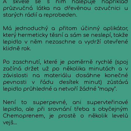
A skvěle se s ním nalepuje například
průzvučná látka na dřevěnou ozvučnici u
starých rádií a reprobeden.
Má jednoduchý a přitom účinný aplikátor,
který hermeticky těsní a sám se neslepí, takže
lepidlo v něm nezaschne a vydrží otevřené
klidně rok.
Po zaschnutí, které je poměrně rychlé (spoj
začíná držet už po několika minutách a v
závislosti na materiálu dosáhne konečné
pevnosti v řádu desítek minut) zůstává
lepidlo průhledné a netvoří žádné "mapy".
Není to superpevné, ani supervteřinové
lepidlo, ale při srovnání třeba s obyčejným
Chemoprenem, je prostě o několik levelů
vejš...