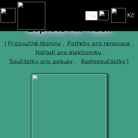
Kč
Lepidlo All -Tack
(
Průzvučné tkaniny
,
Potřeby pro renovace
,
Nářadí pro elektroniku
,
Součástky pro pokusy
,
Radiosoučástky
)