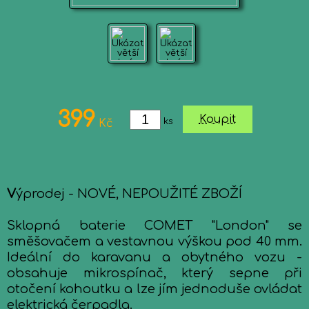
399
Koupit
ks
Kč
V
ýprodej - NOVÉ, NEPOUŽITÉ ZBOŽÍ
Sklopná baterie COMET "London" se
směšovačem a vestavnou výškou pod 40 mm.
Ideální do karavanu a obytného vozu -
obsahuje mikrospínač, který sepne při
otočení kohoutku a lze jím jednoduše ovládat
elektrická čerpadla.