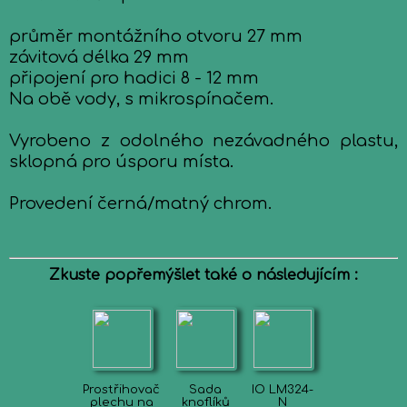
průměr montážního otvoru 27 mm
závitová délka 29 mm
připojení pro hadici 8 - 12 mm
Na obě vody, s mikrospínačem.
Vyrobeno z odolného nezávadného plastu,
sklopná pro úsporu místa.
Provedení černá/matný chrom.
Zkuste popřemýšlet také o následujícím :
Prostřihovač
Sada
IO LM324-
plechu na
knoflíků
N