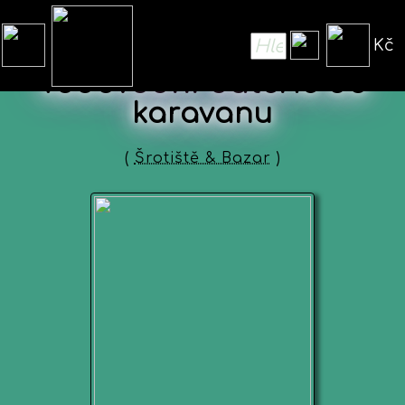
Kč
Vodovodní baterie do
karavanu
(
Šrotiště & Bazar
)