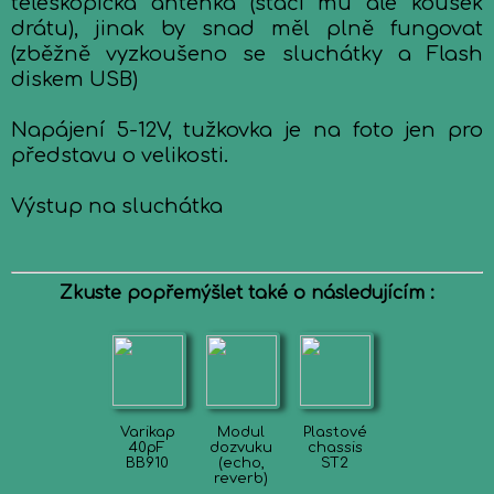
teleskopická anténka (stačí mu ale kousek
drátu), jinak by snad měl plně fungovat
(zběžně vyzkoušeno se sluchátky a Flash
diskem USB)
Napájení 5-12V, tužkovka je na foto jen pro
představu o velikosti.
Výstup na sluchátka
Zkuste popřemýšlet také o následujícím :
Varikap
Modul
Plastové
40pF
dozvuku
chassis
BB910
(echo,
ST2
reverb)