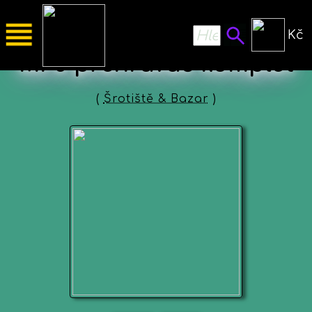
Kč
MP3 přehrávač komplet
(
Šrotiště & Bazar
)