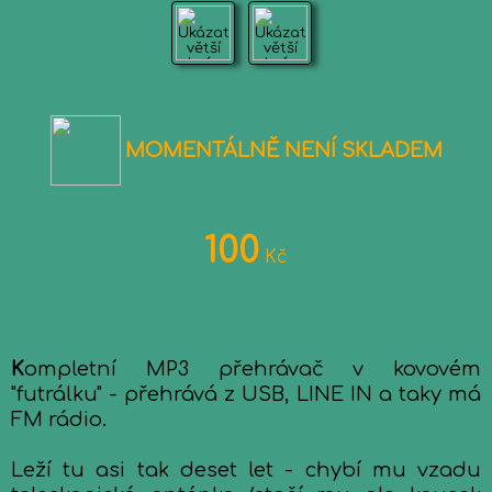
MOMENTÁLNĚ NENÍ SKLADEM
100
Kč
K
ompletní MP3 přehrávač v kovovém
"futrálku" - přehrává z USB, LINE IN a taky má
FM rádio.
Leží tu asi tak deset let - chybí mu vzadu