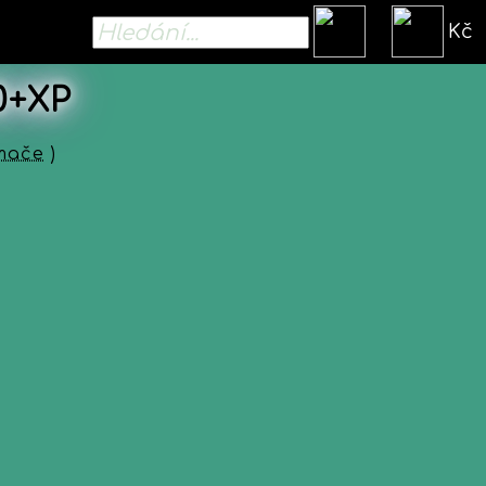
Kč
0+XP
ímače
)