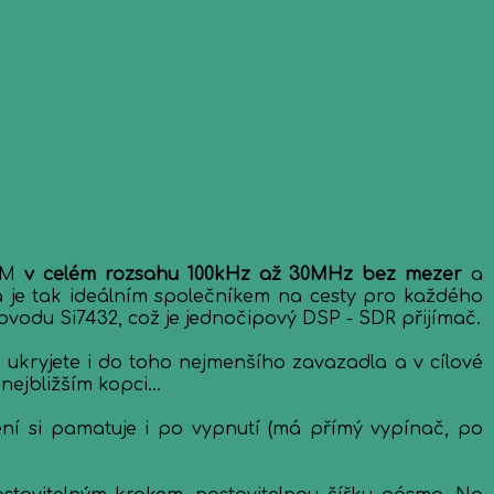
 AM
v celém rozsahu 100kHz až 30MHz bez mezer
a
 je tak ideálním společníkem na cesty pro každého
vodu Si7432, což je jednočipový DSP - SDR přijímač.
kryjete i do toho nejmenšího zavazadla a v cílové
ejbližším kopci...
í si pamatuje i po vypnutí (má přímý vypínač, po