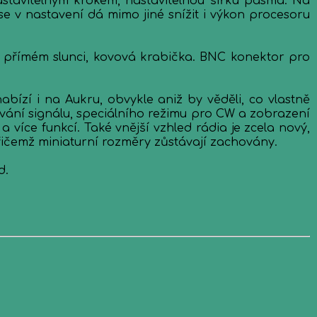
stavitelným krokem, nastavitelnou šířku pásma. Na
 se v nastavení dá mimo jiné snížit i výkon procesoru
a přímém slunci, kovová krabička. BNC konektor pro
abízí i na Aukru, obvykle aniž by věděli, co vlastně
ování signálu, speciálního režimu pro CW a zobrazení
 více funkcí. Také vnější vzhled rádia je zcela nový,
řičemž miniaturní rozměry zůstávají zachovány.
d.