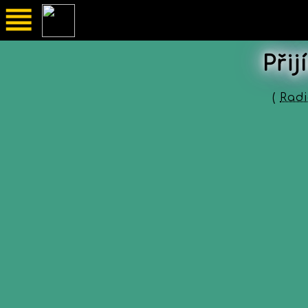
Při
(
Rad