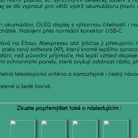
o horní pásmo, vč. synchronní detekce), ladění s na
plej se dá vypnout pro větší výdrž akumulátoru (navíc
 akumulátor, OLED displej s výbornou čitelností i n
uchátek. Nabíjení přes normální konektor USB-C
vá na Ebayi, Aliexpressu atd. (občas ji překupníci n
í, zcela nový software (XP), který kromě lepšího zprac
ní, než původní přijímače, má lepší vzhled displeje a
i ochrannými panely, které zvyšují odolnost rádia, p
atelná teleskopická anténa a samozřejmě i český návo
zelené a šedé barvě.
Zkuste popřemýšlet také o následujícím :