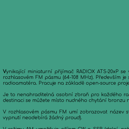
V
ynikající miniaturní přijímač RADIOX ATS-20xP se
rozhlasovém FM pásmu (64-108 MHz). Především je 
radioamatéra. Pracuje na základě open-source proje
Je to nenahraditelná osobní zbraň pro každého ra
destinaci se můžete místo nudného chytání bronzu na
V rozhlasovém pásmu FM umí zobrazovat název sta
vypnutí neodebírá žádný proud).