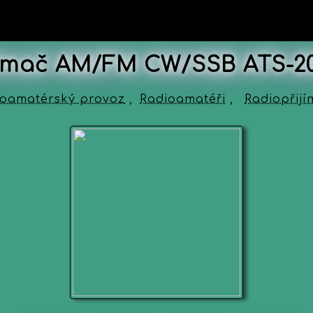
jímač AM/FM CW/SSB ATS-2
ioamatérský provoz
,
Radioamatéři
,
Radiopřij