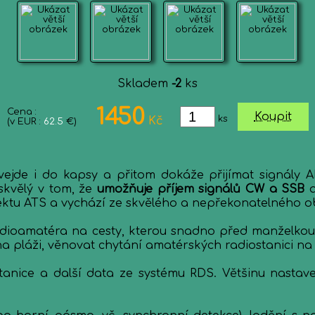
Skladem
-2
ks
1450
Cena :
Koupit
ks
Kč
(v EUR :
62.5
€)
 vejde i do kapsy a přitom dokáže přijímat signály
skvělý v tom, že
umožňuje příjem signálů CW a SSB
a
ktu ATS a vychází ze skvělého a nepřekonatelného ob
dioamatéra na cesty, kterou snadno před manželkou u
 pláži, věnovat chytání amatérských radiostanici na n
nice a další data ze systému RDS. Většinu nastaven