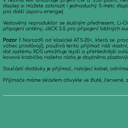
V režimu AM umožňuje příjem CW a SSB (dolní, neb
displeji si můžete zobrazit i jednoduchý S-metr, dis
pro další úsporu energie)
Vestavěný reproduktor se slušným přednesem, Li-On
připojení antény, JACK 3.5 pro připojení běžných s
Pozor !
Narozdíl od klasické ATS-20+, která se prodá
vůbec prodávají), používá tento přijímač náš vlastn
dat systému RDS umožňuje lepší a přehlednější ovládá
kovová krabička našeho rádia je doplněna plastovým
Součástí dodávky je přijímač, nabíjecí kabel, odním
Přijímače máme skladem obvykle ve žluté, červené, 