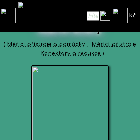
Kč
Měřící šňůry
(
Měřící přístroje a pomůcky
,
Měřící přístroje
Konektory a redukce
)