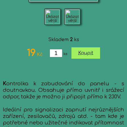
Skladem
2
ks
19
Koupit
ks
Kč
K
ontrolka k zabudování do panelu - s
doutnavkou. Obsahuje přímo uvnitř i srážecí
odpor, takže je možno ji připojit přímo k 230V.
Ideální pro signalizaci zapnutí nejrůznějších
zařízení, zesilovačů, zdrojů atd. - tam kde je
potřebné nebo užitečné indikovat přítomnost