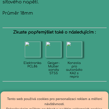
síťového napětí.
Průměr 18mm
Zkuste popřemýšlet také o následujícím :
Elektronka
Geiger-
Konzola
PCL86
Müller
pro
sonda
autorádio
STS5
KA2 s
repro
Tento web používá cookies pro personalizaci reklam a měření
návštěvnosti.