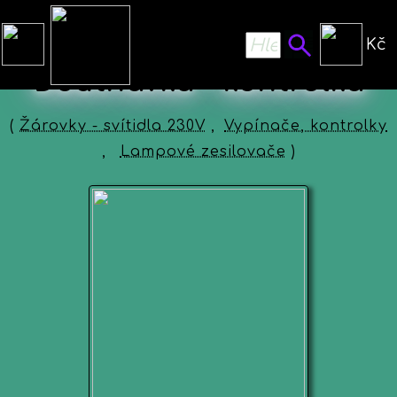
Kč
Doutnavka - kontrolka
(
Žárovky - svítidla 230V
,
Vypínače, kontrolky
,
Lampové zesilovače
)