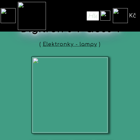
Kč
Digitron 0-9 QS30-1
(
Elektronky - lampy
)