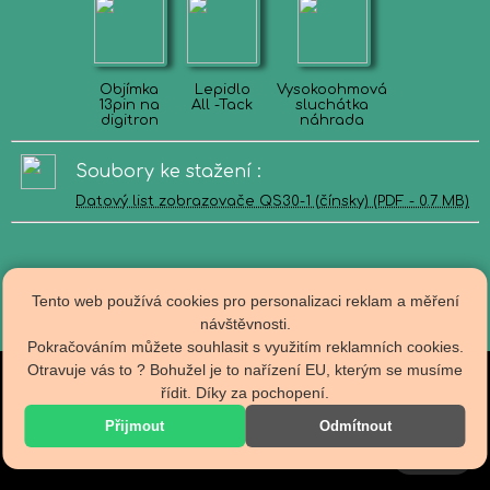
Objímka
Lepidlo
Vysokoohmová
13pin na
All -Tack
sluchátka
digitron
náhrada
Soubory ke stažení :
Datový list zobrazovače QS30-1 (čínsky)
(PDF - 0.7 MB)
Tento web používá cookies pro personalizaci reklam a měření
návštěvnosti.
Pokračováním můžete souhlasit s využitím reklamních cookies.
Otravuje vás to ? Bohužel je to nařízení EU, kterým se musíme
Obch.podmínky
řídit. Díky za pochopení.
R A D I O T E C H N A
Doprava
Kontakty
specializovaný E-Shop
Přijmout
Odmítnout
Zpracování os.údajů
shop@radiotechna.cz
Nastavení cookies
Cookies