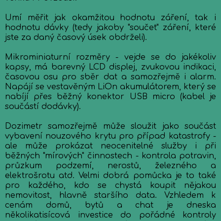
Umí měřit jak okamžitou hodnotu záření, tak i
hodnotu dávky (tedy jakoby "součet" záření, které
jste za daný časový úsek obdrželi).
Mikrominiaturní rozměry - vejde se do jakékoliv
kapsy, má barevný LCD displej, zvukovou indikaci,
časovou osu pro sběr dat a samozřejmě i alarm.
Napájí se vestavěným LiOn akumulátorem, který se
nabíjí přes běžný konektor USB micro (kabel je
součástí dodávky).
Dozimetr samozřejmě může sloužit jako součást
vybavení nouzového krytu pro případ katastrofy -
ale může prokázat neocenitelné služby i při
běžných "mírových" činnostech - kontrola potravin,
průzkum podzemí, nerostů, železného a
elektrošrotu atd. Velmi dobrá pomůcka je to také
pro každého, kdo se chystá koupit nějakou
nemovitost, hlavně staršího data. Vzhledem k
cenám domů, bytů a chat je dneska
několikatisícová investice do pořádné kontroly