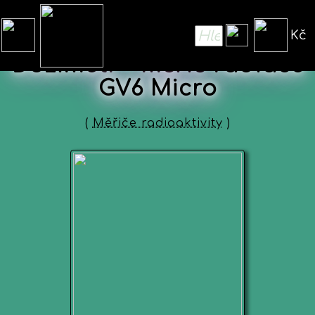
Kč
Dozimetr - měřič radiace
GV6 Micro
(
Měřiče radioaktivity
)