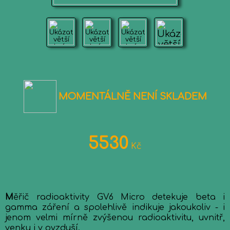
MOMENTÁLNĚ NENÍ SKLADEM
5530
Kč
M
ěřič radioaktivity GV6 Micro detekuje beta i
gamma záření a spolehlivě indikuje jakoukoliv - i
jenom velmi mírně zvýšenou radioaktivitu, uvnitř,
venku i v ovzduší.