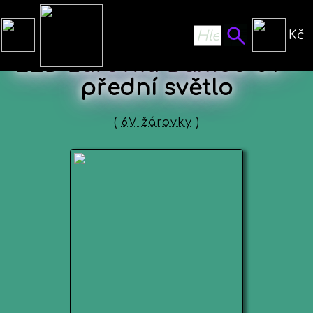
Kč
LED žárovka Bax15d 6V -
přední světlo
(
6V žárovky
)