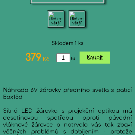
Skladem
1
ks
379
Koupit
ks
Kč
N
áhrada 6V žárovky předního světla s paticí
Bax15d
Silná LED žárovka s projekční optikou má
desetinovou spotřebu oproti původní
vláknové žárovce a natrvalo vás tak zbaví
věčných problémů s dobíjením - protože