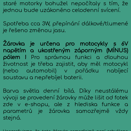
staré motorky bohužel nepočítaly s tím, že
jednou bude uzákoněno celodenní svícení.
Spotřeba cca 3W, přepínání dálkové/tlumené
je řešeno změnou jasu.
Žárovka je určena pro motocykly s 6V
napětím a ukostřeným záporným (MÍNUS)
pólem !
Pro správnou funkci a dlouhou
životnost je třeba zajistit, aby měl motocykl
(nebo automobil) v pořádku nabíjecí
soustavu a nepřebíjel baterii.
Barva světla denní bílá. Díky neustálému
vývoji se provedení žárovky může lišit od fotek
zde v e-shopu, ale z hlediska funkce a
parametrů je žárovka samozřejmě vždy
stejná.