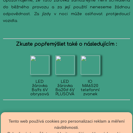
Upozorňujeme, že tato žárovka samozřejmě není schválena
do běžného provozu a za její použití neneseme žádnou
odpovědnost. Za jízdy v noci může oslňovat protijedoucí
vozidla.
Zkuste popřemýšlet také o následujícím :
LED
LED
IO
žárovka
žárovka
MA6520
Ba9s 6V
Ba20d 6V
telefonní
obrysová
PLUSOVÁ
zvonek
Tento web používá cookies pro personalizaci reklam a měření
návštěvnosti.