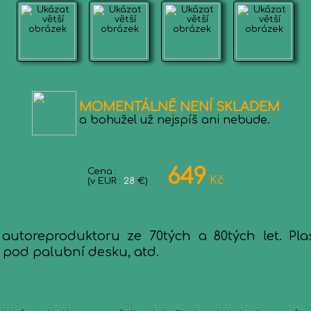
MOMENTÁLNĚ NENÍ SKLADEM
a bohužel už nejspíš ani nebude.
649
Cena :
Kč
(v EUR :
28
€)
 autoreproduktoru ze 70tých a 80tých let. Pla
 pod palubní desku, atd.