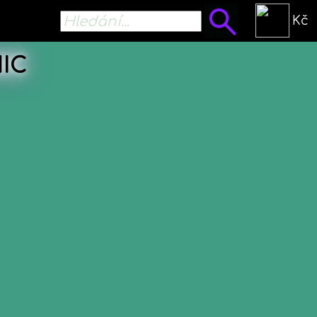
Kč
IC