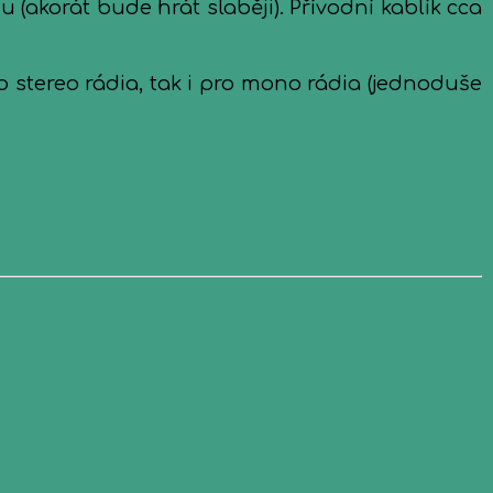
(akorát bude hrát slaběji). Přívodní kablík cca
 stereo rádia, tak i pro mono rádia (jednoduše