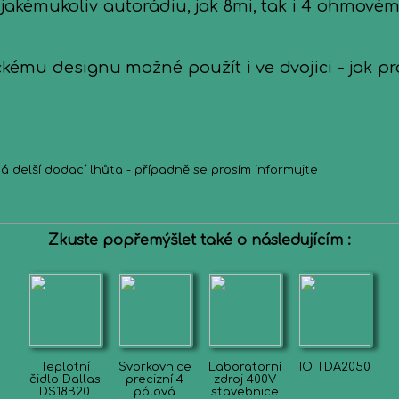
kémukoliv autorádiu, jak 8mi, tak i 4 ohmovému 
kému designu možné použít i ve dvojici - jak pro
á delší dodací lhůta - případně se prosím informujte
Zkuste popřemýšlet také o následujícím :
Teplotní
Svorkovnice
Laboratorní
IO TDA2050
čidlo Dallas
precizní 4
zdroj 400V
DS18B20
pólová
stavebnice