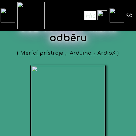
Kč
USB voltmetr měřič
odběru
(
Měřící přístroje
,
Arduino - ArdioX
)