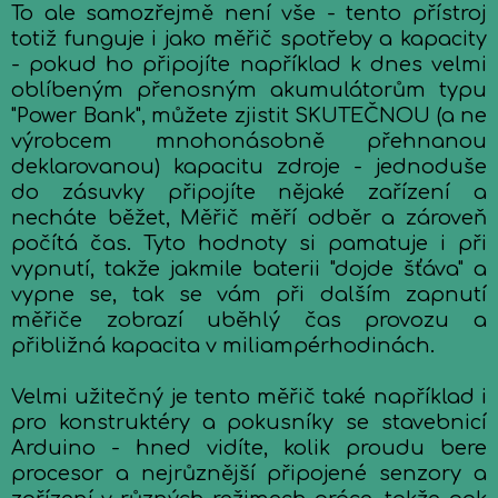
To ale samozřejmě není vše - tento přístroj
totiž funguje i jako měřič spotřeby a kapacity
- pokud ho připojíte například k dnes velmi
oblíbeným přenosným akumulátorům typu
"Power Bank", můžete zjistit SKUTEČNOU (a ne
výrobcem mnohonásobně přehnanou
deklarovanou) kapacitu zdroje - jednoduše
do zásuvky připojíte nějaké zařízení a
necháte běžet, Měřič měří odběr a zároveň
počítá čas. Tyto hodnoty si pamatuje i při
vypnutí, takže jakmile baterii "dojde šťáva" a
vypne se, tak se vám při dalším zapnutí
měřiče zobrazí uběhlý čas provozu a
přibližná kapacita v miliampérhodinách.
Velmi užitečný je tento měřič také například i
pro konstruktéry a pokusníky se stavebnicí
Arduino - hned vidíte, kolik proudu bere
procesor a nejrůznější připojené senzory a