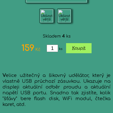
Skladem
4
ks
159
Koupit
ks
Kč
V
elice užitečný a šikovný udělátor, který je
vlastně USB průchozí zásuvkou. Ukazuje na
displeji aktuální odběr proudu a aktuální
napětí USB portu. Snadno tak zjistíte, kolik
"šťávy" bere flash disk, WiFi modul, čtečka
karet, atd.