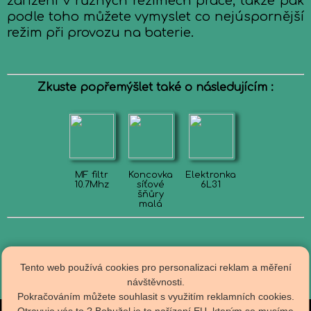
zařízení v různých režimech práce, takže pak
podle toho můžete vymyslet co nejúspornější
režim při provozu na baterie.
Zkuste popřemýšlet také o následujícím :
MF filtr
Koncovka
Elektronka
10.7Mhz
síťové
6L31
šňůry
malá
Tento web používá cookies pro personalizaci reklam a měření
návštěvnosti.
Pokračováním můžete souhlasit s využitím reklamních cookies.