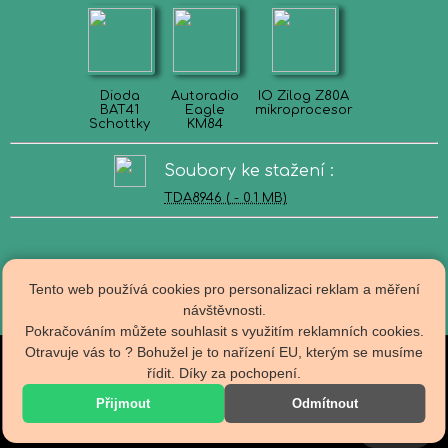
Dioda
Autoradio
IO Zilog Z80A
BAT41
Eagle
mikroprocesor
Schottky
KM84
Soubory ke stažení :
TDA8946
( - 0.1 MB)
Tento web používá cookies pro personalizaci reklam a měření
návštěvnosti.
Pokračováním můžete souhlasit s využitím reklamních cookies.
Otravuje vás to ? Bohužel je to nařízení EU, kterým se musíme
Obch.podmínky
řídit. Díky za pochopení.
R A D I O T E C H N A
Doprava
Kontakty
specializovaný E-Shop
Přijmout
Odmítnout
Zpracování os.údajů
shop@radiotechna.cz
Nastavení cookies
Cookies