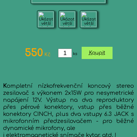
550
Koupit
ks
Kč
K
ompletní nízkofrekvenční koncový stereo
zesilovač s výkonem 2x15W pro nesymetrické
napájení 12V. Výstup na dva reproduktory
přes pérové konektory, vstup přes běžné
konektory CINCH, plus dva vstupy 6.3 JACK s
mikrofonním předzesilovačem - pro běžné
dynamické mikrofony, ale
i elektromagnetické snímače kytar, atd. !