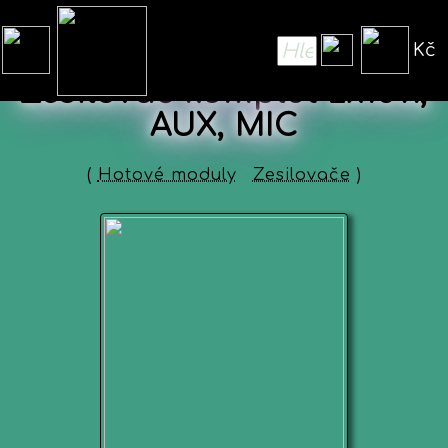
Kč
Zesilovač komplet 2x15W,
AUX, MIC
(
Hotové moduly
Zesilovače
)