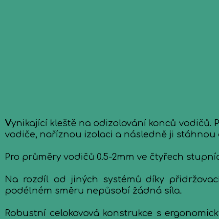
V
ynikající kleště na odizolování konců vodičů
vodiče, naříznou izolaci a následně ji stáhnou d
Pro průměry vodičů 0.5-2mm ve čtyřech stupníc
Na rozdíl od jiných systémů díky přidržovac
podélném směru nepůsobí žádná síla.
Robustní celokovová konstrukce s ergonomický