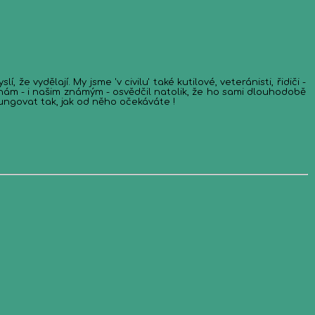
e vydělají. My jsme 'v civilu' také kutilové, veteránisti, řidiči -
nám - i našim známým - osvědčil natolik, že ho sami dlouhodobě
ungovat tak, jak od něho očekáváte !