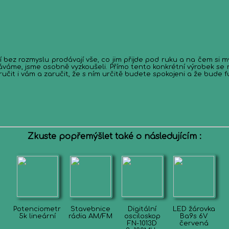
 rozmyslu prodávají vše, co jim přijde pod ruku a na čem si myslí, ž
váme, jsme osobně vyzkoušeli. Přímo tento konkrétní výrobek se 
it i vám a zaručit, že s ním určitě budete spokojeni a že bude f
Zkuste popřemýšlet také o následujícím :
Potenciometr
Stavebnice
Digitální
LED žárovka
5k lineární
rádia AM/FM
osciloskop
Ba9s 6V
FN-1013D
červená