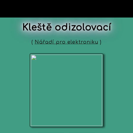
Kleště odizolovací
(
Nářadí pro elektroniku
)