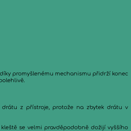
í si díky promyšlenému mechanismu přidrží konec
polehlivě.
drátu z přístroje, protože na zbytek drátu v
 kleště se velmi pravděpodobně dožijí vyššího