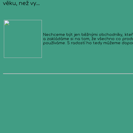
věku, než vy...
Nechceme být jen běžnými obchodníky, kteří bez
a zakládáme si na tom, že všechno co prodá
používáme. S radostí ho tedy můžeme doporuč