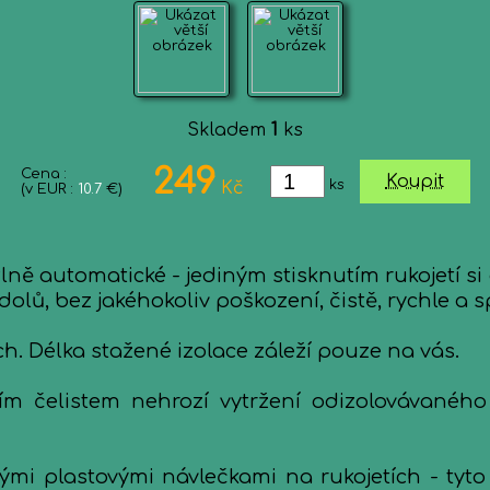
Skladem
1
ks
249
Cena :
Koupit
ks
Kč
(v EUR :
10.7
€)
. Plně automatické - jediným stisknutím rukojet
olů, bez jakéhokoliv poškození, čistě, rychle a s
h. Délka stažené izolace záleží pouze na vás.
ím čelistem nehrozí vytržení odizolovávaného 
mi plastovými návlečkami na rukojetích - tyto